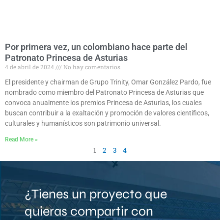
Por primera vez, un colombiano hace parte del
Patronato Princesa de Asturias
4 de abril de 2024
No hay comentarios
El presidente y chairman de Grupo Trinity, Omar González Pardo, fue
nombrado como miembro del Patronato Princesa de Asturias que
convoca anualmente los premios Princesa de Asturias, los cuales
buscan contribuir a la exaltación y promoción de valores científicos,
culturales y humanísticos son patrimonio universal.
Read More »
1
2
3
4
¿Tienes un proyecto que
quieras compartir con