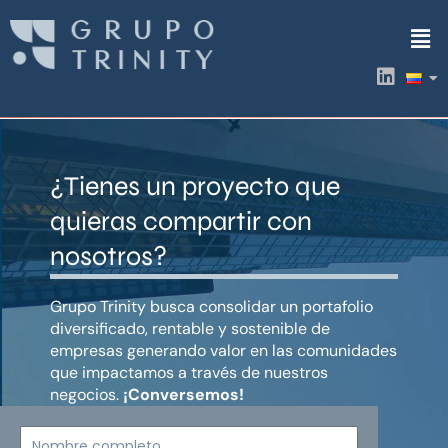
Ir
Men
al
contenido
L
i
n
k
e
d
¿Tienes un proyecto que
i
n
quieras compartir con
nosotros?
Grupo Trinity busca consolidar un portafolio
diversificado, rentable y sostenible de
empresas generando valor en las comunidades
que impactamos a través de nuestros
negocios.
¡Conversemos!
Nombre