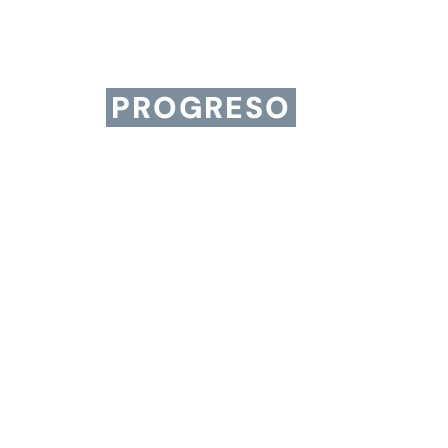
Generando
ESPERANZA
en el
PROGRESO
QUIERO CONOCER MÁS