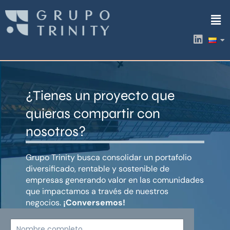
Ir
Men
al
contenido
L
i
n
k
e
d
¿Tienes un proyecto que
i
n
quieras compartir con
nosotros?
Grupo Trinity busca consolidar un portafolio
diversificado, rentable y sostenible de
empresas generando valor en las comunidades
que impactamos a través de nuestros
negocios.
¡Conversemos!
Nombre