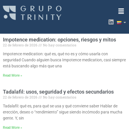
Ir
Men
al
contenido
L
i
n
k
Impotence medication: opciones, riesgos y mitos
e
22 de febrero de 2026
No hay comentarios
d
i
Impotence medication: qué es, qué no es y cómo usarla con
n
seguridad Cuando alguien busca Impotence medication, casi siempre
está buscando algo más que una
Read More »
Tadalafil: usos, seguridad y efectos secundarios
22 de febrero de 2026
No hay comentarios
Tadalafil: qué es, para qué se usa y qué conviene saber Hablar de
erección, deseo o “rendimiento” sigue siendo incómodo para mucha
gente. Y, sin
Read More »