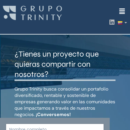
Ir
Men
al
contenido
L
i
n
k
e
d
¿Tienes un proyecto que
i
n
quieras compartir con
nosotros?
Grupo Trinity busca consolidar un portafolio
diversificado, rentable y sostenible de
empresas generando valor en las comunidades
que impactamos a través de nuestros
negocios.
¡Conversemos!
Nombre