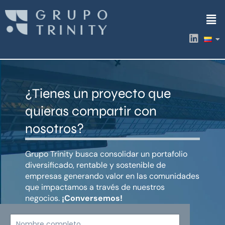
Ir
Men
al
contenido
L
i
n
k
e
d
¿Tienes un proyecto que
i
n
quieras compartir con
nosotros?
Grupo Trinity busca consolidar un portafolio
diversificado, rentable y sostenible de
empresas generando valor en las comunidades
que impactamos a través de nuestros
negocios.
¡Conversemos!
Nombre