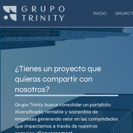
Ir
al
INICIO
GRUPO T
contenido
¿Tienes un proyecto que
quieras compartir con
nosotros?
Grupo Trinity busca consolidar un portafolio
diversificado, rentable y sostenible de
empresas generando valor en las comunidades
que impactamos a través de nuestros