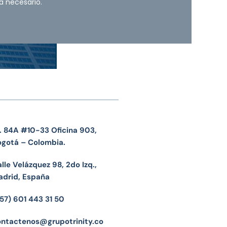
a necesario.
. 84A #10-33 Oficina 903,
ogotá – Colombia.
lle Velázquez 98, 2do Izq.,
adrid, España
57) 601 443 31 50
ontactenos@grupotrinity.co