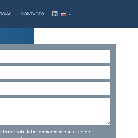
L
ICIAS
CONTACTO
i
n
k
e
d
i
n
ra tratar mis datos personales con el fin de