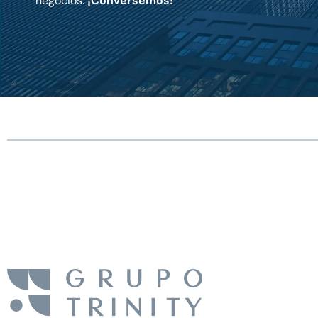
negocios.
¡Conversemos!