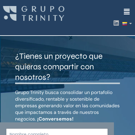
Ir
Men
al
contenido
L
i
n
k
e
d
¿Tienes un proyecto que
i
n
quieras compartir con
nosotros?
Grupo Trinity busca consolidar un portafolio
diversificado, rentable y sostenible de
empresas generando valor en las comunidades
que impactamos a través de nuestros
negocios.
¡Conversemos!
Nombre