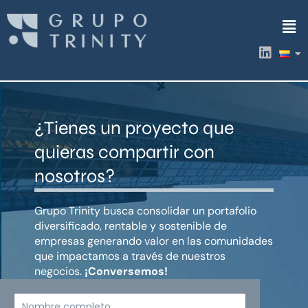
Ir
Men
al
contenido
L
i
n
k
e
d
¿Tienes un proyecto que
i
n
quieras compartir con
nosotros?
Grupo Trinity busca consolidar un portafolio
diversificado, rentable y sostenible de
empresas generando valor en las comunidades
que impactamos a través de nuestros
negocios.
¡Conversemos!
Nombre