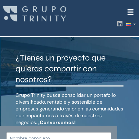
Ir
Men
al
contenido
L
i
n
k
e
d
¿Tienes un proyecto que
i
n
quieras compartir con
nosotros?
Grupo Trinity busca consolidar un portafolio
diversificado, rentable y sostenible de
empresas generando valor en las comunidades
que impactamos a través de nuestros
negocios.
¡Conversemos!
Nombre