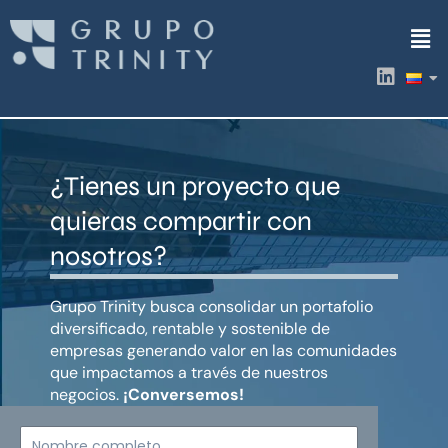
Ir
Men
al
contenido
L
i
n
k
e
d
¿Tienes un proyecto que
i
n
quieras compartir con
nosotros?
Grupo Trinity busca consolidar un portafolio
diversificado, rentable y sostenible de
empresas generando valor en las comunidades
que impactamos a través de nuestros
negocios.
¡Conversemos!
Nombre