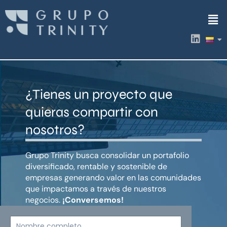
Ir
Men
al
contenido
L
i
n
k
e
d
¿Tienes un proyecto que
i
n
quieras compartir con
nosotros?
Grupo Trinity busca consolidar un portafolio
diversificado, rentable y sostenible de
empresas generando valor en las comunidades
que impactamos a través de nuestros
negocios.
¡Conversemos!
Nombre