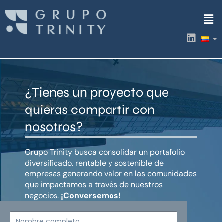
Ir
Men
al
contenido
L
i
n
k
e
d
¿Tienes un proyecto que
i
n
quieras compartir con
nosotros?
Grupo Trinity busca consolidar un portafolio
diversificado, rentable y sostenible de
empresas generando valor en las comunidades
que impactamos a través de nuestros
negocios.
¡Conversemos!
Nombre