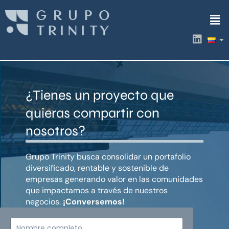
Ir
Men
al
contenido
L
i
n
k
e
d
¿Tienes un proyecto que
i
n
quieras compartir con
nosotros?
Grupo Trinity busca consolidar un portafolio
diversificado, rentable y sostenible de
empresas generando valor en las comunidades
que impactamos a través de nuestros
negocios.
¡Conversemos!
Nombre