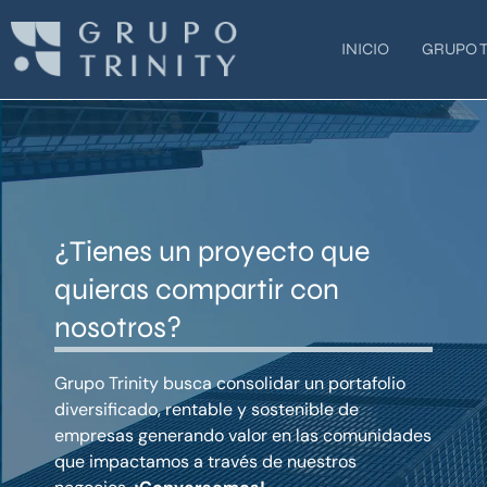
Ir
al
INICIO
GRUPO T
contenido
¿Tienes un proyecto que
quieras compartir con
nosotros?
Grupo Trinity busca consolidar un portafolio
diversificado, rentable y sostenible de
empresas generando valor en las comunidades
que impactamos a través de nuestros