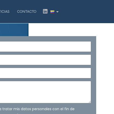
L
ICIAS
CONTACTO
i
n
k
e
d
i
n
ra tratar mis datos personales con el fin de