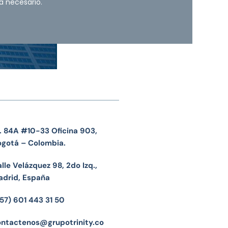
a necesario.
. 84A #10-33 Oficina 903,
ogotá – Colombia.
lle Velázquez 98, 2do Izq.,
adrid, España
57) 601 443 31 50
ontactenos@grupotrinity.co