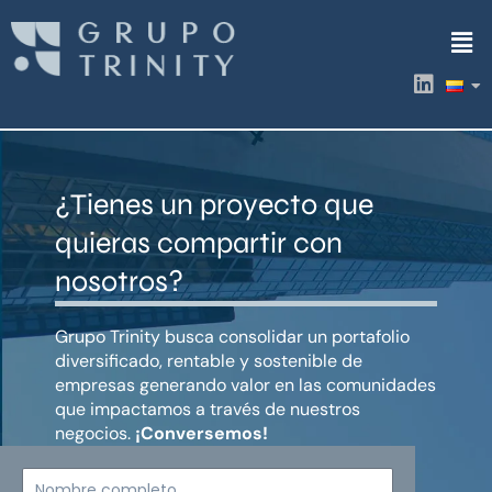
Ir
Men
al
contenido
L
i
n
k
e
d
¿Tienes un proyecto que
i
n
quieras compartir con
nosotros?
Grupo Trinity busca consolidar un portafolio
diversificado, rentable y sostenible de
empresas generando valor en las comunidades
que impactamos a través de nuestros
negocios.
¡Conversemos!
Nombre