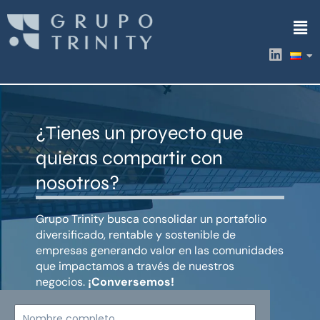
Ir
Men
al
contenido
L
i
n
k
e
d
¿Tienes un proyecto que
i
n
quieras compartir con
nosotros?
Grupo Trinity busca consolidar un portafolio
diversificado, rentable y sostenible de
empresas generando valor en las comunidades
que impactamos a través de nuestros
negocios.
¡Conversemos!
Nombre