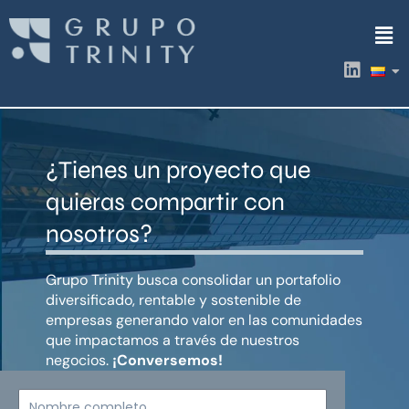
Ir
Men
al
contenido
L
i
n
k
e
d
¿Tienes un proyecto que
i
n
quieras compartir con
nosotros?
Grupo Trinity busca consolidar un portafolio
diversificado, rentable y sostenible de
empresas generando valor en las comunidades
que impactamos a través de nuestros
negocios.
¡Conversemos!
Nombre