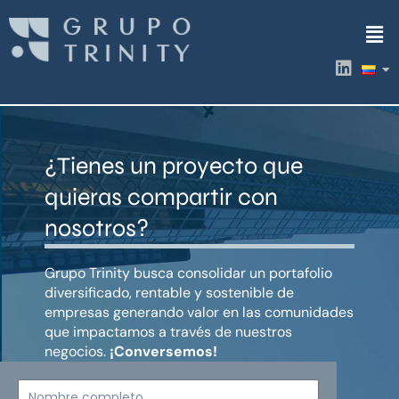
Ir
Men
al
contenido
L
i
n
k
e
d
¿Tienes un proyecto que
i
n
quieras compartir con
nosotros?
Grupo Trinity busca consolidar un portafolio
diversificado, rentable y sostenible de
empresas generando valor en las comunidades
que impactamos a través de nuestros
negocios.
¡Conversemos!
Nombre