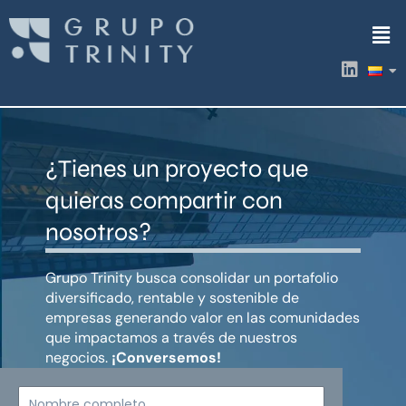
Ir
Men
al
contenido
L
i
n
k
e
d
¿Tienes un proyecto que
i
n
quieras compartir con
nosotros?
Grupo Trinity busca consolidar un portafolio
diversificado, rentable y sostenible de
empresas generando valor en las comunidades
que impactamos a través de nuestros
negocios.
¡Conversemos!
Nombre