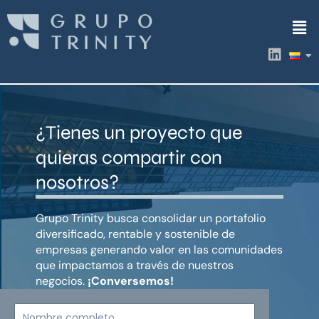
Ir
Men
al
contenido
L
i
n
k
e
d
¿Tienes un proyecto que
i
n
quieras compartir con
nosotros?
Grupo Trinity busca consolidar un portafolio
diversificado, rentable y sostenible de
empresas generando valor en las comunidades
que impactamos a través de nuestros
negocios.
¡Conversemos!
Nombre