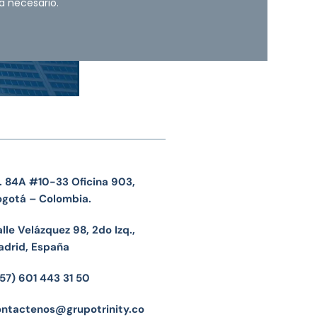
a necesario.
. 84A #10-33 Oficina 903,
ogotá – Colombia.
lle Velázquez 98, 2do Izq.,
adrid, España
57) 601 443 31 50
ontactenos@grupotrinity.co