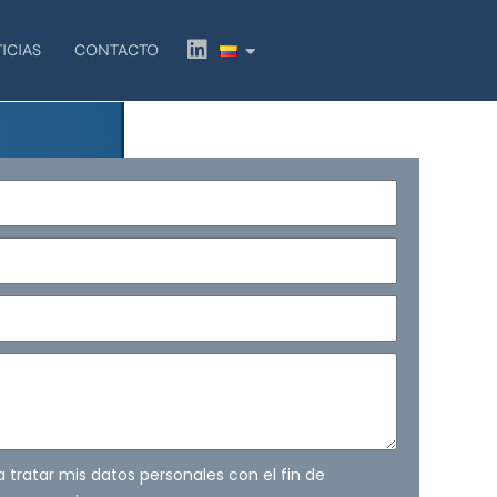
L
ICIAS
CONTACTO
i
n
k
e
d
i
n
ra tratar mis datos personales con el fin de