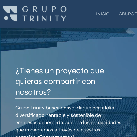
Ir
al
INICIO
GRUPO T
contenido
¿Tienes un proyecto que
quieras compartir con
nosotros?
Grupo Trinity busca consolidar un portafolio
diversificado, rentable y sostenible de
empresas generando valor en las comunidades
que impactamos a través de nuestros