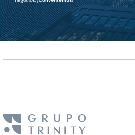
negocios.
¡Conversemos!