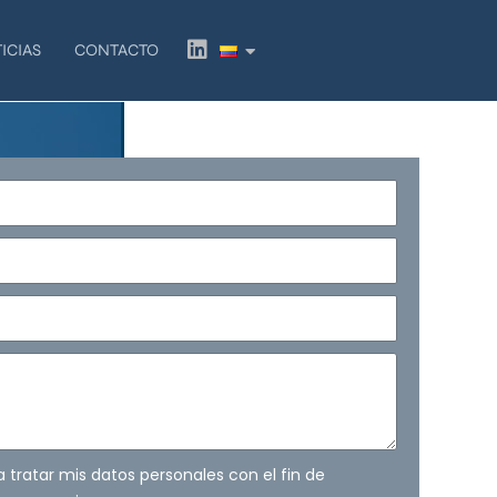
L
ICIAS
CONTACTO
i
n
k
e
d
i
n
ra tratar mis datos personales con el fin de