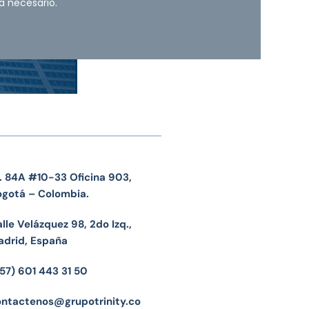
a necesario.
. 84A #10-33 Oficina 903,
ogotá – Colombia.
lle Velázquez 98, 2do Izq.,
adrid, España
57) 601 443 31 50
ontactenos@grupotrinity.co