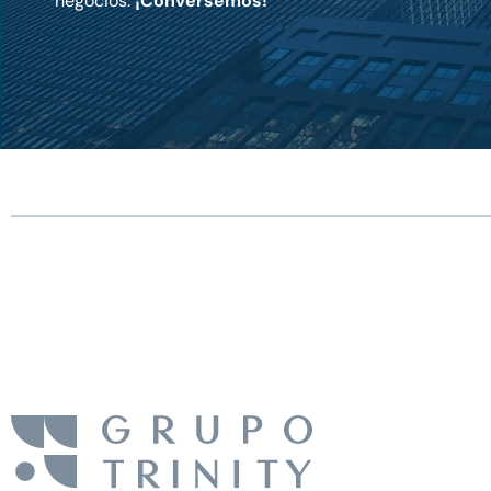
negocios.
¡Conversemos!