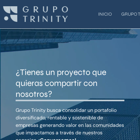
Ir
al
INICIO
GRUPO T
contenido
¿Tienes un proyecto que
quieras compartir con
nosotros?
Grupo Trinity busca consolidar un portafolio
diversificado, rentable y sostenible de
empresas generando valor en las comunidades
que impactamos a través de nuestros