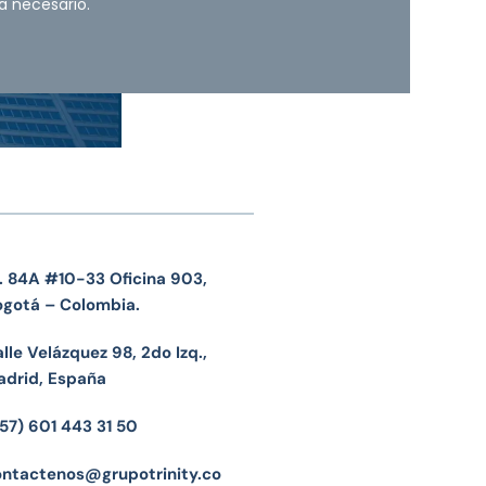
a necesario.
. 84A #10-33 Oficina 903,
ogotá – Colombia.
lle Velázquez 98, 2do Izq.,
adrid, España
57) 601 443 31 50
ontactenos@grupotrinity.co