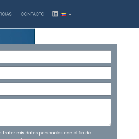
L
ICIAS
CONTACTO
i
n
k
e
d
i
n
ra tratar mis datos personales con el fin de