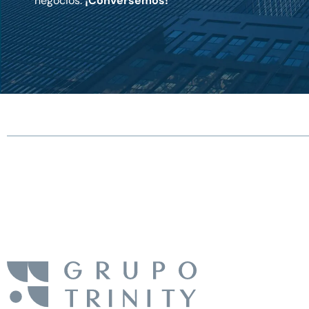
negocios.
¡Conversemos!