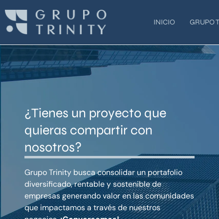
Ir
al
INICIO
GRUPO T
contenido
¿Tienes un proyecto que
quieras compartir con
nosotros?
Grupo Trinity busca consolidar un portafolio
diversificado, rentable y sostenible de
empresas generando valor en las comunidades
que impactamos a través de nuestros