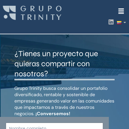
Ir
Men
al
contenido
L
i
n
k
e
d
¿Tienes un proyecto que
i
n
quieras compartir con
nosotros?
Grupo Trinity busca consolidar un portafolio
diversificado, rentable y sostenible de
empresas generando valor en las comunidades
que impactamos a través de nuestros
negocios.
¡Conversemos!
Nombre