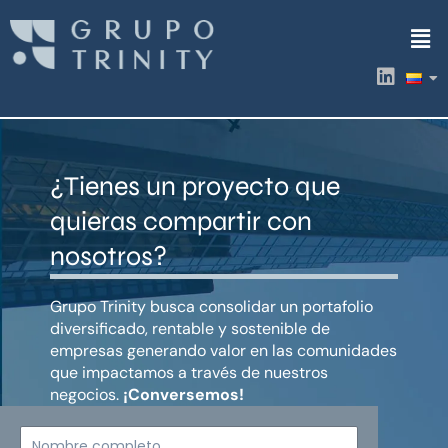
Ir
Men
al
contenido
L
i
n
k
e
d
¿Tienes un proyecto que
i
n
quieras compartir con
nosotros?
Grupo Trinity busca consolidar un portafolio
diversificado, rentable y sostenible de
empresas generando valor en las comunidades
que impactamos a través de nuestros
negocios.
¡Conversemos!
Nombre