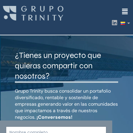
Ir
Men
al
contenido
L
i
n
k
e
d
¿Tienes un proyecto que
i
n
quieras compartir con
nosotros?
Grupo Trinity busca consolidar un portafolio
diversificado, rentable y sostenible de
empresas generando valor en las comunidades
que impactamos a través de nuestros
negocios.
¡Conversemos!
Nombre