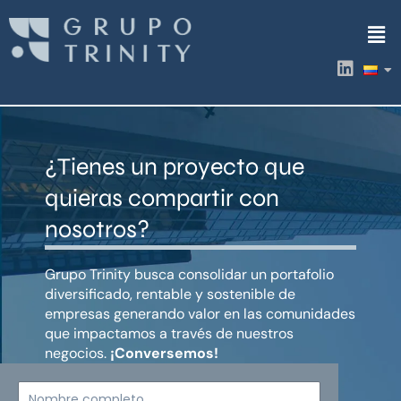
Ir
Men
al
contenido
L
i
n
k
e
d
¿Tienes un proyecto que
i
n
quieras compartir con
nosotros?
Grupo Trinity busca consolidar un portafolio
diversificado, rentable y sostenible de
empresas generando valor en las comunidades
que impactamos a través de nuestros
negocios.
¡Conversemos!
Nombre