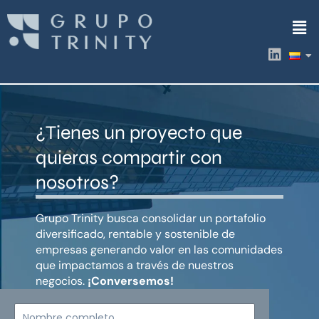
Ir
Men
al
contenido
L
i
n
k
e
d
¿Tienes un proyecto que
i
n
quieras compartir con
nosotros?
Grupo Trinity busca consolidar un portafolio
diversificado, rentable y sostenible de
empresas generando valor en las comunidades
que impactamos a través de nuestros
negocios.
¡Conversemos!
Nombre