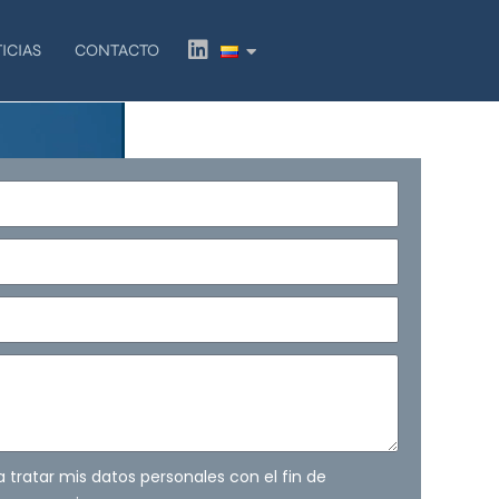
L
ICIAS
CONTACTO
i
n
k
e
d
i
n
ra tratar mis datos personales con el fin de