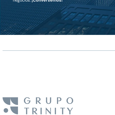
negocios.
¡Conversemos!