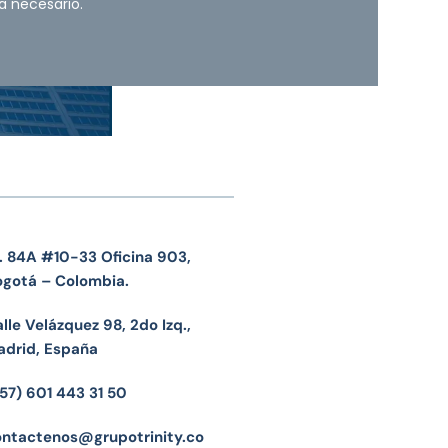
a necesario.
. 84A #10-33 Oficina 903,
ogotá – Colombia.
lle Velázquez 98, 2do Izq.,
adrid, España
57) 601 443 31 50
ontactenos@grupotrinity.co