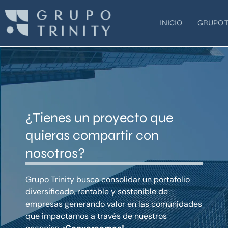
Ir
al
INICIO
GRUPO T
contenido
¿Tienes un proyecto que
quieras compartir con
nosotros?
Grupo Trinity busca consolidar un portafolio
diversificado, rentable y sostenible de
empresas generando valor en las comunidades
que impactamos a través de nuestros