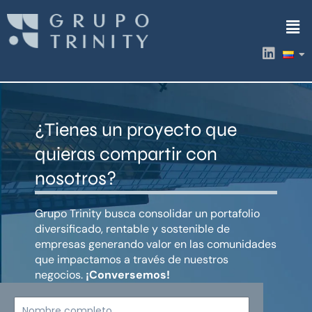
Ir
Men
al
contenido
L
i
n
k
e
d
¿Tienes un proyecto que
i
n
quieras compartir con
nosotros?
Grupo Trinity busca consolidar un portafolio
diversificado, rentable y sostenible de
empresas generando valor en las comunidades
que impactamos a través de nuestros
negocios.
¡Conversemos!
Nombre