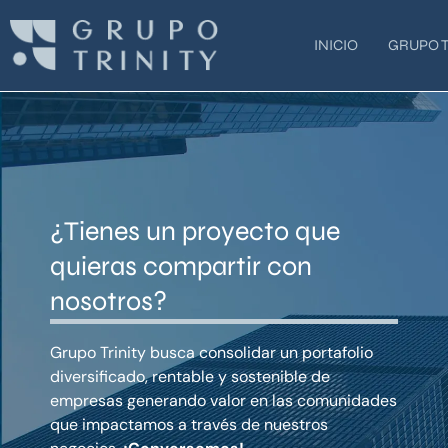
Ir
al
INICIO
GRUPO T
contenido
¿Tienes un proyecto que
quieras compartir con
nosotros?
Grupo Trinity busca consolidar un portafolio
diversificado, rentable y sostenible de
empresas generando valor en las comunidades
que impactamos a través de nuestros