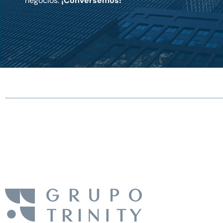
negocios.
¡Conversemos!