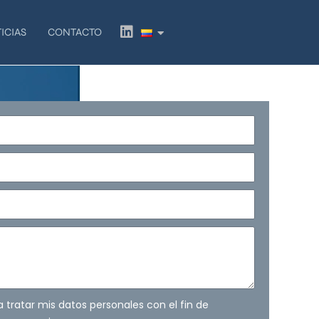
L
ICIAS
CONTACTO
i
n
k
e
d
i
n
ra tratar mis datos personales con el fin de