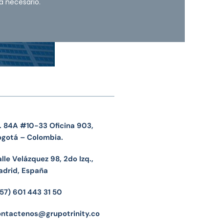
a necesario.
. 84A #10-33 Oficina 903,
ogotá – Colombia.
lle Velázquez 98, 2do Izq.,
adrid, España
57) 601 443 31 50
ontactenos@grupotrinity.co