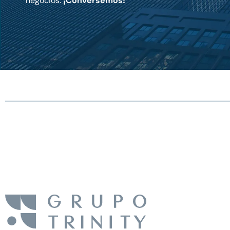
negocios.
¡Conversemos!