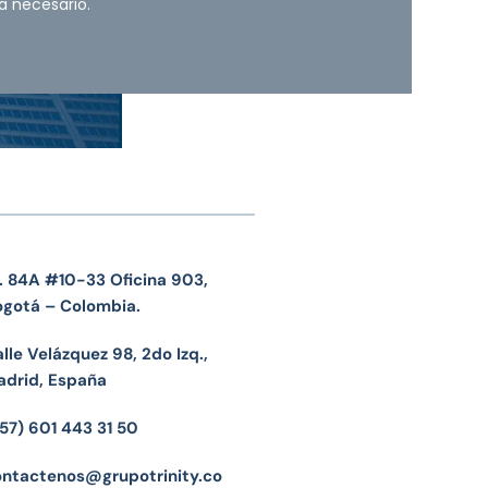
a necesario.
. 84A #10-33 Oficina 903,
ogotá – Colombia.
lle Velázquez 98, 2do Izq.,
adrid, España
57) 601 443 31 50
ontactenos@grupotrinity.co