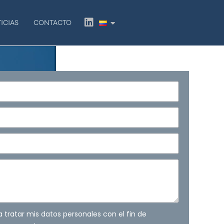
L
ICIAS
CONTACTO
i
n
k
e
d
i
n
ra tratar mis datos personales con el fin de