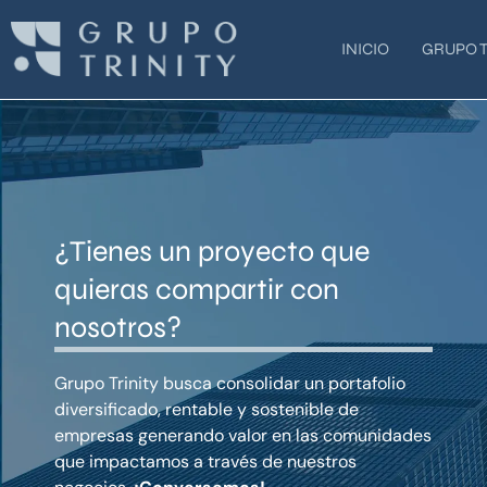
Ir
al
INICIO
GRUPO T
contenido
¿Tienes un proyecto que
quieras compartir con
nosotros?
Grupo Trinity busca consolidar un portafolio
diversificado, rentable y sostenible de
empresas generando valor en las comunidades
que impactamos a través de nuestros