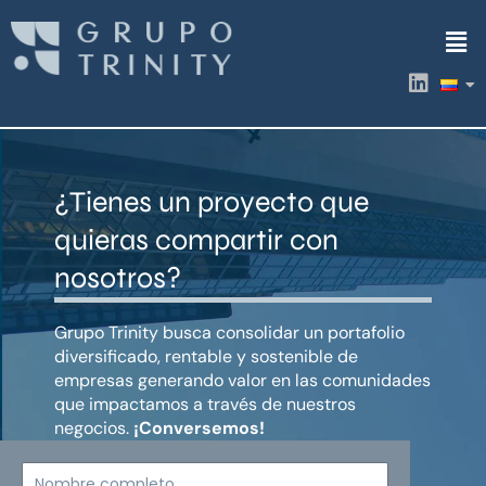
Ir
Men
al
contenido
L
i
n
k
e
d
¿Tienes un proyecto que
i
n
quieras compartir con
nosotros?
Grupo Trinity busca consolidar un portafolio
diversificado, rentable y sostenible de
empresas generando valor en las comunidades
que impactamos a través de nuestros
negocios.
¡Conversemos!
Nombre