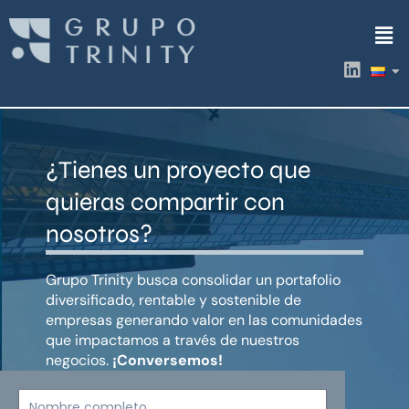
Ir
Men
al
contenido
L
i
n
k
e
d
¿Tienes un proyecto que
i
n
quieras compartir con
nosotros?
Grupo Trinity busca consolidar un portafolio
diversificado, rentable y sostenible de
empresas generando valor en las comunidades
que impactamos a través de nuestros
negocios.
¡Conversemos!
Nombre