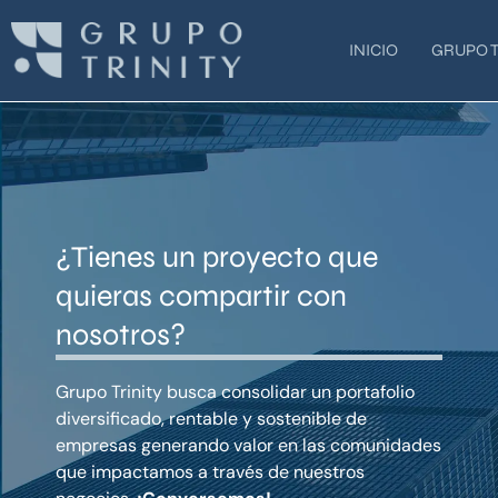
Ir
al
INICIO
GRUPO T
contenido
¿Tienes un proyecto que
quieras compartir con
nosotros?
Grupo Trinity busca consolidar un portafolio
diversificado, rentable y sostenible de
empresas generando valor en las comunidades
que impactamos a través de nuestros