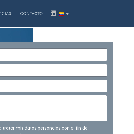
L
ICIAS
CONTACTO
i
n
k
e
d
i
n
ra tratar mis datos personales con el fin de