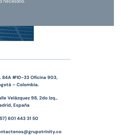
a necesario.
. 84A #10-33 Oficina 903,
ogotá – Colombia.
lle Velázquez 98, 2do Izq.,
adrid, España
57) 601 443 31 50
ontactenos@grupotrinity.co