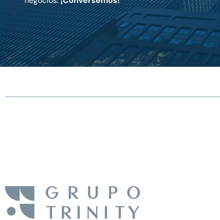
negocios.
¡Conversemos!