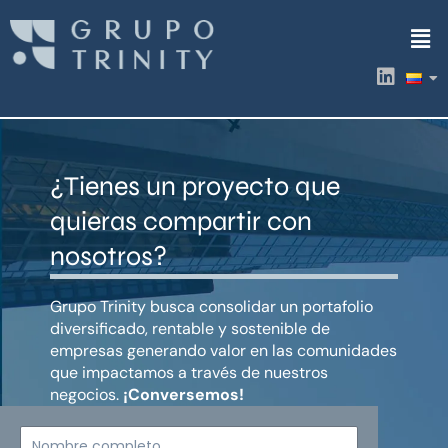
Ir
Men
al
contenido
L
i
n
k
e
d
¿Tienes un proyecto que
i
n
quieras compartir con
nosotros?
Grupo Trinity busca consolidar un portafolio
diversificado, rentable y sostenible de
empresas generando valor en las comunidades
que impactamos a través de nuestros
negocios.
¡Conversemos!
Nombre