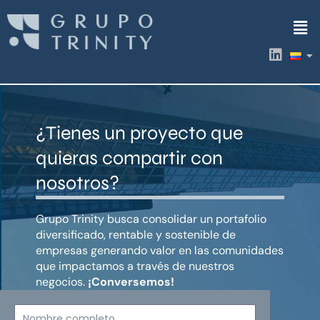
Ir
Men
al
contenido
L
i
n
k
e
d
¿Tienes un proyecto que
i
n
quieras compartir con
nosotros?
Grupo Trinity busca consolidar un portafolio
diversificado, rentable y sostenible de
empresas generando valor en las comunidades
que impactamos a través de nuestros
negocios.
¡Conversemos!
Nombre