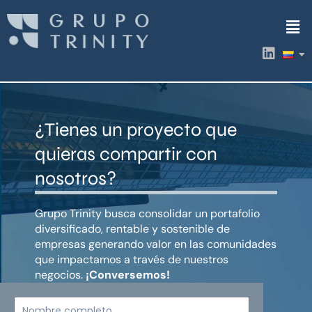
Ir
Men
al
contenido
L
i
n
k
e
d
¿Tienes un proyecto que
i
n
quieras compartir con
nosotros?
Grupo Trinity busca consolidar un portafolio
diversificado, rentable y sostenible de
empresas generando valor en las comunidades
que impactamos a través de nuestros
negocios.
¡Conversemos!
Nombre