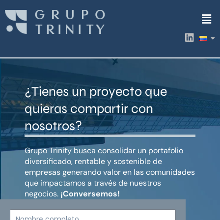
Ir
Men
al
contenido
L
i
n
k
e
d
¿Tienes un proyecto que
i
n
quieras compartir con
nosotros?
Grupo Trinity busca consolidar un portafolio
diversificado, rentable y sostenible de
empresas generando valor en las comunidades
que impactamos a través de nuestros
negocios.
¡Conversemos!
Nombre