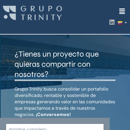
Ir
Men
al
contenido
L
i
n
k
e
d
¿Tienes un proyecto que
i
n
quieras compartir con
nosotros?
Grupo Trinity busca consolidar un portafolio
diversificado, rentable y sostenible de
empresas generando valor en las comunidades
que impactamos a través de nuestros
negocios.
¡Conversemos!
Nombre