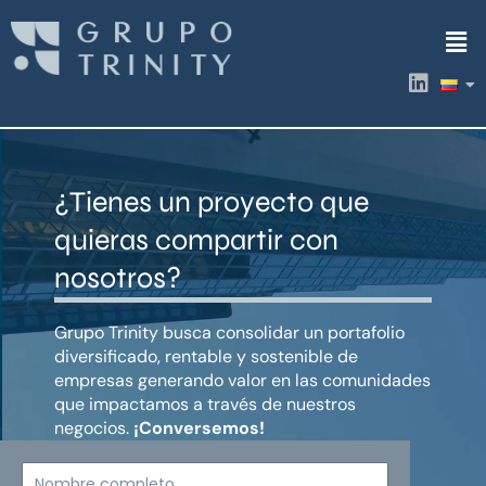
Ir
Men
al
contenido
L
i
n
k
e
d
¿Tienes un proyecto que
i
n
quieras compartir con
nosotros?
Grupo Trinity busca consolidar un portafolio
diversificado, rentable y sostenible de
empresas generando valor en las comunidades
que impactamos a través de nuestros
negocios.
¡Conversemos!
Nombre