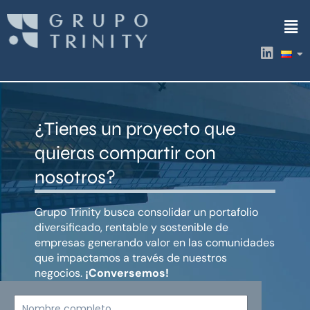
Ir
Men
al
contenido
L
i
n
k
e
d
¿Tienes un proyecto que
i
n
quieras compartir con
nosotros?
Grupo Trinity busca consolidar un portafolio
diversificado, rentable y sostenible de
empresas generando valor en las comunidades
que impactamos a través de nuestros
negocios.
¡Conversemos!
Nombre