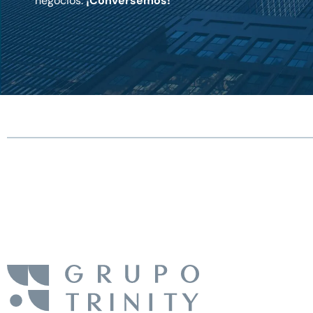
negocios.
¡Conversemos!