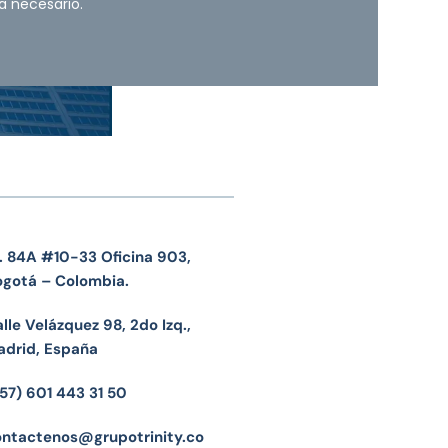
a necesario.
. 84A #10-33 Oficina 903,
ogotá – Colombia.
lle Velázquez 98, 2do Izq.,
adrid, España
57) 601 443 31 50
ontactenos@grupotrinity.co