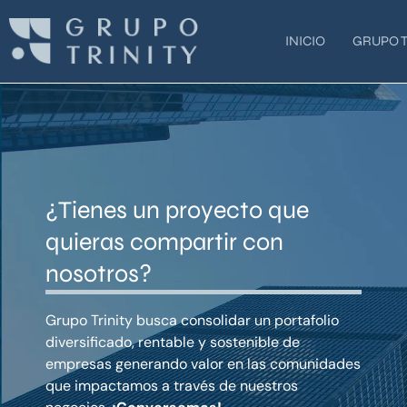
Ir
al
INICIO
GRUPO T
contenido
¿Tienes un proyecto que
quieras compartir con
nosotros?
Grupo Trinity busca consolidar un portafolio
diversificado, rentable y sostenible de
empresas generando valor en las comunidades
que impactamos a través de nuestros