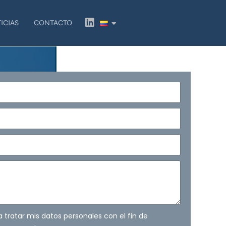
L
ICIAS
CONTACTO
i
n
k
e
d
i
n
ra tratar mis datos personales con el fin de