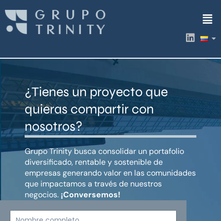
Ir
Men
al
contenido
L
i
n
k
e
d
¿Tienes un proyecto que
i
n
quieras compartir con
nosotros?
Grupo Trinity busca consolidar un portafolio
diversificado, rentable y sostenible de
empresas generando valor en las comunidades
que impactamos a través de nuestros
negocios.
¡Conversemos!
Nombre