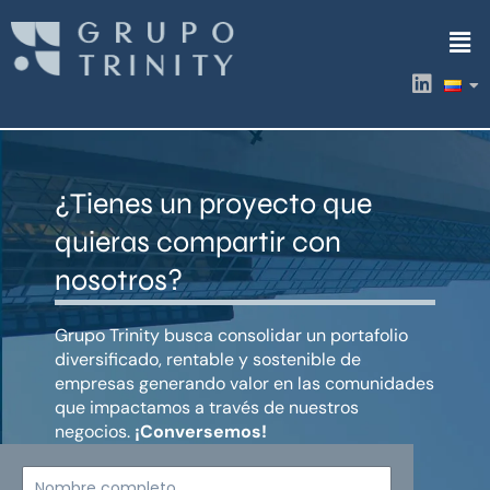
Ir
Men
al
contenido
L
i
n
k
e
d
¿Tienes un proyecto que
i
n
quieras compartir con
nosotros?
Grupo Trinity busca consolidar un portafolio
diversificado, rentable y sostenible de
empresas generando valor en las comunidades
que impactamos a través de nuestros
negocios.
¡Conversemos!
Nombre