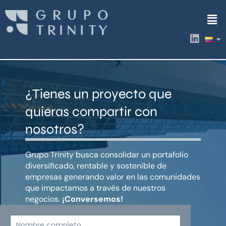
Ir
Men
al
contenido
L
i
n
k
e
d
¿Tienes un proyecto que
i
n
quieras compartir con
nosotros?
Grupo Trinity busca consolidar un portafolio
diversificado, rentable y sostenible de
empresas generando valor en las comunidades
que impactamos a través de nuestros
negocios.
¡Conversemos!
Nombre