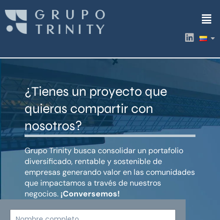
Ir
Men
al
contenido
L
i
n
k
e
d
¿Tienes un proyecto que
i
n
quieras compartir con
nosotros?
Grupo Trinity busca consolidar un portafolio
diversificado, rentable y sostenible de
empresas generando valor en las comunidades
que impactamos a través de nuestros
negocios.
¡Conversemos!
Nombre