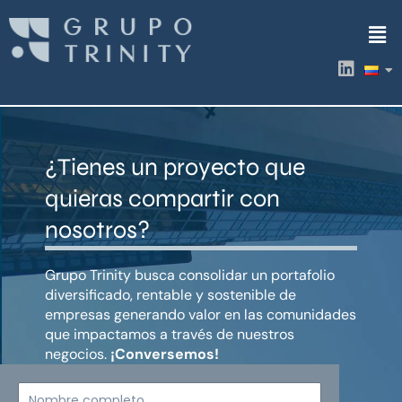
Ir
Men
al
contenido
L
i
n
k
e
d
¿Tienes un proyecto que
i
n
quieras compartir con
nosotros?
Grupo Trinity busca consolidar un portafolio
diversificado, rentable y sostenible de
empresas generando valor en las comunidades
que impactamos a través de nuestros
negocios.
¡Conversemos!
Nombre